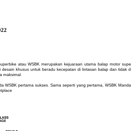
022
uperbike atau WSBK merupakan kejuaraan utama balap motor superbi
sain khusus untuk beradu kecepatan di lintasan balap dan tidak 
ma maksimal.
ada WSBK pertama sukses. Sama seperti yang pertama, WSBK Mandali
etplace