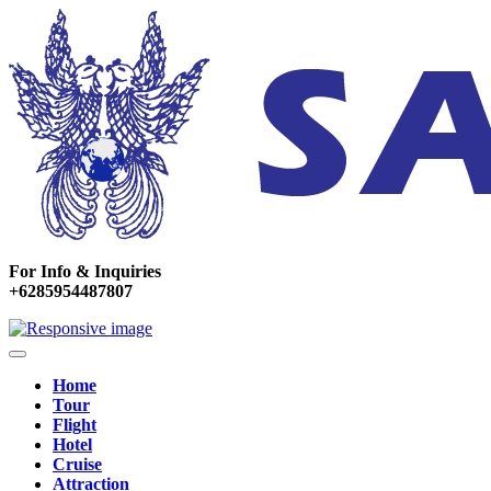
For Info & Inquiries
+6285954487807
Home
Tour
Flight
Hotel
Cruise
Attraction