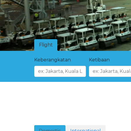
Flight
Keberangkatan
Ketibaan
Domestic
International