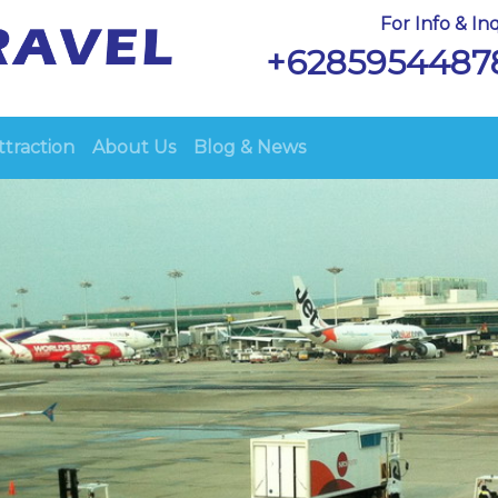
For Info & Inq
+6285954487
ttraction
About Us
Blog & News