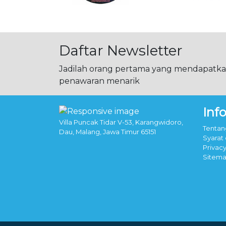
Daftar Newsletter
Jadilah orang pertama yang mendapatkan
penawaran menarik
Inf
Villa Puncak Tidar V-53, Karangwidoro,
Tentan
Dau, Malang, Jawa Timur 65151
Syarat
Privacy
Sitem