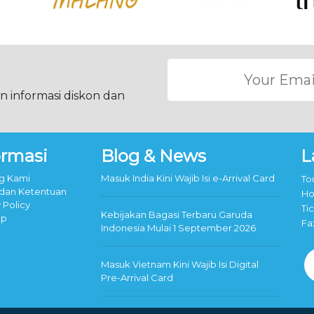
 informasi diskon dan
ormasi
Blog & News
L
g Kami
Masuk India Kini Wajib Isi e-Arrival Card
To
 dan Ketentuan
Ho
 Policy
Ti
Kebijakan Bagasi Terbaru Garuda
ap
Fa
Indonesia Mulai 1 September 2026
Masuk Vietnam Kini Wajib Isi Digital
Pre-Arrival Card