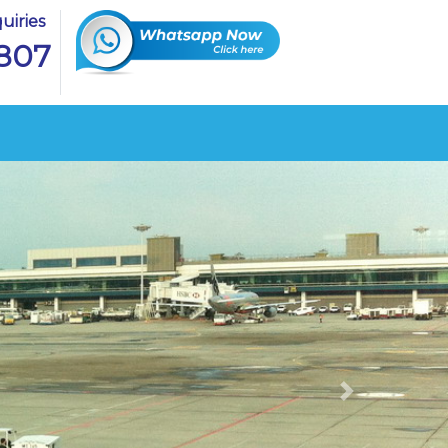
uiries
807
Next