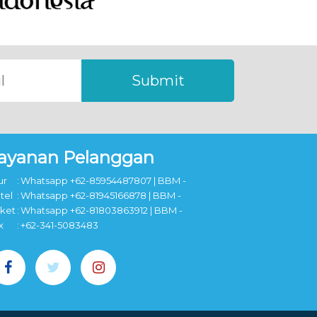
Submit
ayanan Pelanggan
ur
:
Whatsapp +62-85954487807 | BBM -
tel
:
Whatsapp +62-81945166878 | BBM -
cket
:
Whatsapp +62-81803863912 | BBM -
x
:
+62-341-5083483