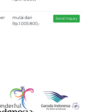
ber
mulai dari
Send Inquiry
Rp.1.005.800,-