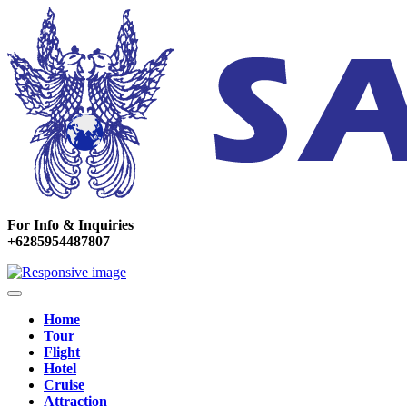
For Info & Inquiries
+6285954487807
Home
Tour
Flight
Hotel
Cruise
Attraction