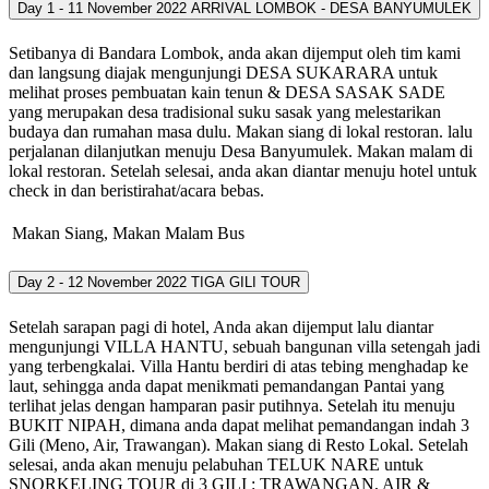
Day 1 - 11 November 2022
ARRIVAL LOMBOK - DESA BANYUMULEK
Setibanya di Bandara Lombok, anda akan dijemput oleh tim kami
dan langsung diajak mengunjungi DESA SUKARARA untuk
melihat proses pembuatan kain tenun & DESA SASAK SADE
yang merupakan desa tradisional suku sasak yang melestarikan
budaya dan rumahan masa dulu. Makan siang di lokal restoran. lalu
perjalanan dilanjutkan menuju Desa Banyumulek. Makan malam di
lokal restoran. Setelah selesai, anda akan diantar menuju hotel untuk
check in dan beristirahat/acara bebas.
Makan Siang, Makan Malam
Bus
Day 2 - 12 November 2022
TIGA GILI TOUR
Setelah sarapan pagi di hotel, Anda akan dijemput lalu diantar
mengunjungi VILLA HANTU, sebuah bangunan villa setengah jadi
yang terbengkalai. Villa Hantu berdiri di atas tebing menghadap ke
laut, sehingga anda dapat menikmati pemandangan Pantai yang
terlihat jelas dengan hamparan pasir putihnya. Setelah itu menuju
BUKIT NIPAH, dimana anda dapat melihat pemandangan indah 3
Gili (Meno, Air, Trawangan). Makan siang di Resto Lokal. Setelah
selesai, anda akan menuju pelabuhan TELUK NARE untuk
SNORKELING TOUR di 3 GILI : TRAWANGAN, AIR &