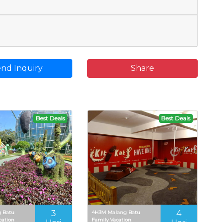
nd Inquiry
Share
Best Deals
Best Deals
3
4
 Batu
4H3M Malang Batu
cation
Family Vacation