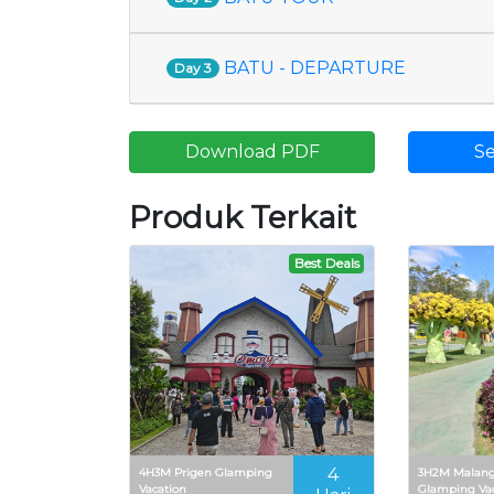
BATU - DEPARTURE
Day 3
Download PDF
Se
Produk Terkait
Best Deals
4
4H3M Prigen Glamping
3H2M Malang
Vacation
Glamping Va