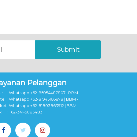
Submit
ayanan Pelanggan
ur
:
Whatsapp +62-85954487807 | BBM -
tel
:
Whatsapp +62-81945166878 | BBM -
cket
:
Whatsapp +62-81803863912 | BBM -
x
:
+62-341-5083483