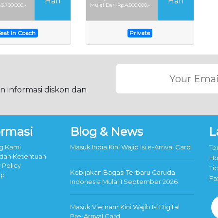
Hari
Hari
.3.700.000,-
Mulai Dari Rp.4.500.000,-
Seat In Coach
Private
 informasi diskon dan
ormasi
Blog & News
L
g Kami
Masuk India Kini Wajib Isi e-Arrival Card
To
 dan Ketentuan
Ho
 Policy
Ti
Kebijakan Bagasi Terbaru Garuda
ap
Fa
Indonesia Mulai 1 September 2026
Masuk Vietnam Kini Wajib Isi Digital
Pre-Arrival Card