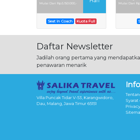
Hari
Mulai Dari Rp.5.150.000,-
Mulai Dari Rp
Seat In Coach
Kuota Full
Daftar Newsletter
Jadilah orang pertama yang mendapatkan
penawaran menarik
Inf
Tentan
Villa Puncak Tidar V-53, Karangwidoro,
Syarat
Dau, Malang, Jawa Timur 65151
Privacy
Sitem