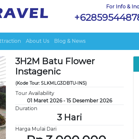
For Info & Inq
+6285954487
ttraction
About Us
Blog & News
3H2M Batu Flower
Instagenic
(Kode Tour: SLKMLG3DBTU-INS)
Tour Availability
01 Maret 2026 - 15 Desember 2026
Duration
3 Hari
Harga Mulai Dari