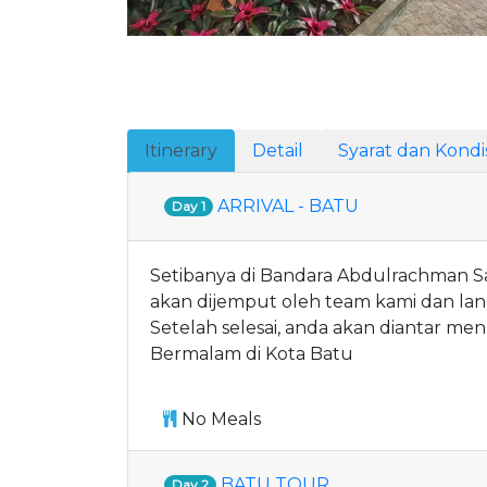
Itinerary
Detail
Syarat dan Kondis
ARRIVAL - BATU
Day 1
Setibanya di Bandara Abdulrachman Sa
akan dijemput oleh team kami dan 
Setelah selesai, anda akan diantar men
Bermalam di Kota Batu
No Meals
BATU TOUR
Day 2