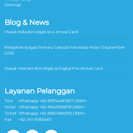
Sitemap
Blog & News
Masuk India Kini Wajib Isi e-Arrival Card
Kebijakan Bagasi Terbaru Garuda Indonesia Mulai 1 September
2026
Masuk Vietnam Kini Wajib Isi Digital Pre-Arrival Card
Layanan Pelanggan
Tour
:
Whatsapp +62-85954487807 | BBM -
Hotel
:
Whatsapp +62-81945166878 | BBM -
Ticket
:
Whatsapp +62-81803863912 | BBM -
Fax
:
+62-341-5083483