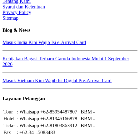
Tentang Kami
Syarat dan Ketentuan
Privacy Policy
Sitemap
Blog & News
Masuk India Kini Wajib Isi e-Arrival Card
Kebijakan Bagasi Terbaru Garuda Indonesia Mulai 1 September
2026
Masuk Vietnam Kini Wajib Isi Digital Pre-Arrival Card
Layanan Pelanggan
Tour
:
Whatsapp +62-85954487807 | BBM -
Hotel
:
Whatsapp +62-81945166878 | BBM -
Ticket
:
Whatsapp +62-81803863912 | BBM -
Fax
:
+62-341-5083483