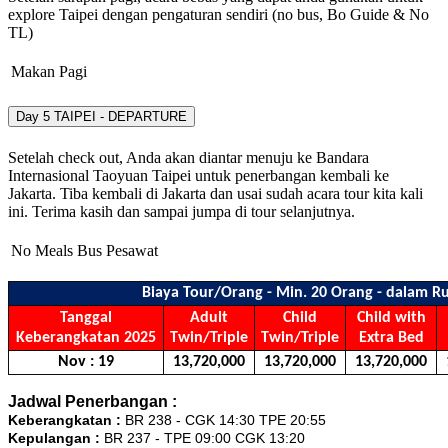
explore Taipei dengan pengaturan sendiri (no bus, Bo Guide & No
TL)
Makan Pagi
Day 5
TAIPEI - DEPARTURE
Setelah check out, Anda akan diantar menuju ke Bandara
Internasional Taoyuan Taipei untuk penerbangan kembali ke
Jakarta. Tiba kembali di Jakarta dan usai sudah acara tour kita kali
ini. Terima kasih dan sampai jumpa di tour selanjutnya.
No Meals
Bus
Pesawat
Biaya Tour/Orang - Min. 20 Orang - dalam R
Tanggal
Adult
Child
Child with
Keberangkatan 2025
Twin/Triple
Twin/Triple
Extra Bed
Nov : 19
13,720,000
13,720,000
13,720,000
1
Jadwal Penerbangan :
Keberangkatan :
BR 238 - CGK 14:30 TPE 20:55
Kepulangan :
BR 237 - TPE 09:00 CGK 13:20