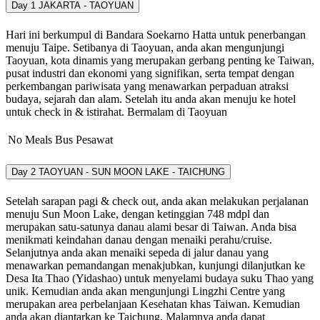
Day 1
JAKARTA - TAOYUAN
Hari ini berkumpul di Bandara Soekarno Hatta untuk penerbangan
menuju Taipe. Setibanya di Taoyuan, anda akan mengunjungi
Taoyuan, kota dinamis yang merupakan gerbang penting ke Taiwan,
pusat industri dan ekonomi yang signifikan, serta tempat dengan
perkembangan pariwisata yang menawarkan perpaduan atraksi
budaya, sejarah dan alam. Setelah itu anda akan menuju ke hotel
untuk check in & istirahat. Bermalam di Taoyuan
No Meals
Bus
Pesawat
Day 2
TAOYUAN - SUN MOON LAKE - TAICHUNG
Setelah sarapan pagi & check out, anda akan melakukan perjalanan
menuju Sun Moon Lake, dengan ketinggian 748 mdpl dan
merupakan satu-satunya danau alami besar di Taiwan. Anda bisa
menikmati keindahan danau dengan menaiki perahu/cruise.
Selanjutnya anda akan menaiki sepeda di jalur danau yang
menawarkan pemandangan menakjubkan, kunjungi dilanjutkan ke
Desa Ita Thao (Yidashao) untuk menyelami budaya suku Thao yang
unik. Kemudian anda akan mengunjungi Lingzhi Centre yang
merupakan area perbelanjaan Kesehatan khas Taiwan. Kemudian
anda akan diantarkan ke Taichung. Malamnya anda dapat