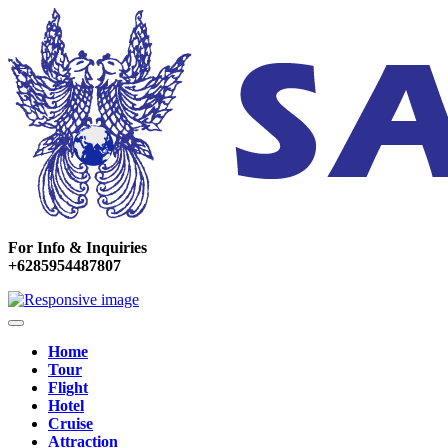
For Info & Inquiries
+6285954487807
Home
Tour
Flight
Hotel
Cruise
Attraction