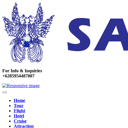
For Info & Inquiries
+6285954487807
Home
Tour
Flight
Hotel
Cruise
Attraction