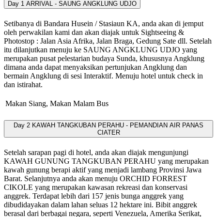
Day 1
ARRIVAL - SAUNG ANGKLUNG UDJO
Setibanya di Bandara Husein / Stasiaun KA, anda akan di jemput
oleh perwakilan kami dan akan diajak untuk Sightseeing &
Photostop : Jalan Asia Afrika, Jalan Braga, Gedung Sate dll. Setelah
itu dilanjutkan menuju ke SAUNG ANGKLUNG UDJO yang
merupakan pusat pelestarian budaya Sunda, khususnya Angklung
dimana anda dapat menyaksikan pertunjukan Angklung dan
bermain Angklung di sesi Interaktif. Menuju hotel untuk check in
dan istirahat.
Makan Siang, Makan Malam
Bus
Day 2
KAWAH TANGKUBAN PERAHU - PEMANDIAN AIR PANAS
CIATER
Setelah sarapan pagi di hotel, anda akan diajak mengunjungi
KAWAH GUNUNG TANGKUBAN PERAHU yang merupakan
kawah gunung berapi aktif yang menjadi lambang Provinsi Jawa
Barat. Selanjutnya anda akan menuju ORCHID FORREST
CIKOLE yang merupakan kawasan rekreasi dan konservasi
anggrek. Terdapat lebih dari 157 jenis bunga anggrek yang
dibudidayakan dalam lahan seluas 12 hektare ini. Bibit anggrek
berasal dari berbagai negara, seperti Venezuela, Amerika Serikat,