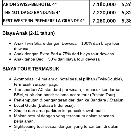
7,180,000
5,26
ARION SWISS-BELHOTEL 4*
7,220,000
5,32
THE 1O1 DAGO BANDUNG 4*
7,280,000
5,38
BEST WESTERN PREMIERE LA GRANDE 4*
Biaya Anak (2-11 tahun)
Anak Twin Share dengan Dewasa = 100% dari biaya tour
dewasa
Anak dengan Extra Bed = 75% dari biaya tour dewasa
Anak tanpa Bed = 50% dari biaya tour dewasa
BIAYA TOUR TERMASUK
Akomodasi : 4 malam di hotel sesuai pilihan (Twin/Double),
termasuk sarapan pagi.
Transportasi AC standard pariwisata, termasuk kendaraan,
BBM, supir dan parkir selama acara tour (Private Tour).
Penjemputan & pengantaran dari dan ke Bandara / Stasiun.
Local Guide (Bahasa Indonesia).
Shuttle dari area parkiran ke puncak kawah putih.
Makan sesuai dengan yang tercantum dalam rencana
perjalanan.
Sightseeing tour sesuai dengan yang tercantum di dalam