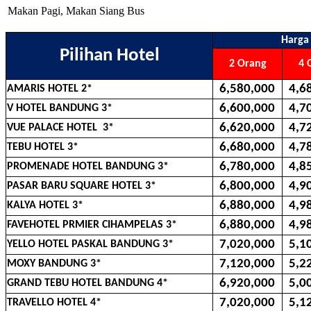
Makan Pagi, Makan Siang
Bus
Harga 
Pilihan Hotel
2 Orang
4 
6,580,000
4,68
AMARIS HOTEL 2*
6,600,000
4,70
V HOTEL BANDUNG 3*
6,620,000
4,72
VUE PALACE HOTEL 3*
6,680,000
4,78
TEBU HOTEL 3*
6,780,000
4,85
PROMENADE HOTEL BANDUNG 3*
6,800,000
4,90
PASAR BARU SQUARE HOTEL 3*
6,880,000
4,98
KALYA HOTEL 3*
6,880,000
4,98
FAVEHOTEL PRMIER CIHAMPELAS 3*
7,020,000
5,10
YELLO HOTEL PASKAL BANDUNG 3*
7,120,000
5,22
MOXY BANDUNG 3*
6,920,000
5,00
GRAND TEBU HOTEL BANDUNG 4*
7,020,000
5,12
TRAVELLO HOTEL 4*