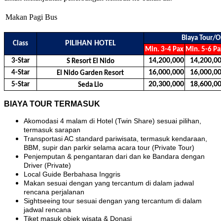
Makan Pagi
Bus
Biaya Tour/O
PILIHAN HOTEL
Class
Min. 3-4 Pax
Min. 5-6 P
14,200,000
14,200,0
3-Star
S Resort El Nido
16,000,000
16,000,0
4-Star
El Nido Garden Resort
20,300,000
18,600,0
5-Star
Seda Lio
BIAYA TOUR TERMASUK
Akomodasi 4 malam di Hotel (Twin Share) sesuai pilihan,
termasuk sarapan
Transportasi AC standard pariwisata, termasuk kendaraan,
BBM, supir dan parkir selama acara tour (Private Tour)
Penjemputan & pengantaran dari dan ke Bandara dengan
Driver (Private)
Local Guide Berbahasa Inggris
Makan sesuai dengan yang tercantum di dalam jadwal
rencana perjalanan
Sightseeing tour sesuai dengan yang tercantum di dalam
jadwal rencana
Tiket masuk objek wisata & Donasi