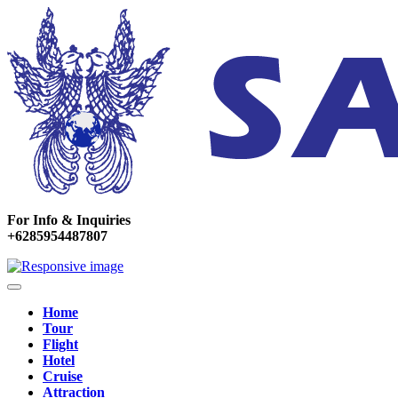
For Info & Inquiries
+6285954487807
Home
Tour
Flight
Hotel
Cruise
Attraction