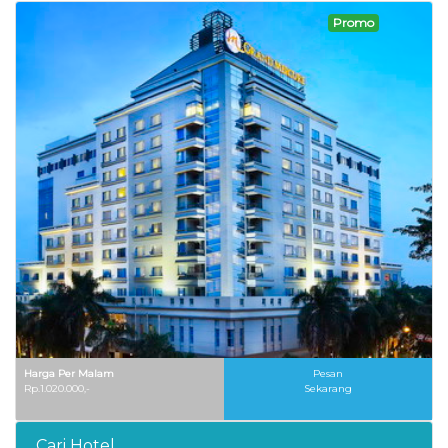
Promo
Harga Per Malam
Pesan
Rp.1.020.000,-
Sekarang
Cari Hotel