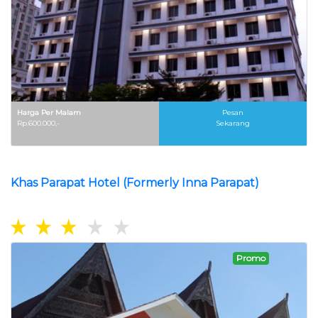
Harga Per Malam
Pesan
Rp.600.000,-
Sekarang
Khas Parapat Hotel (Formerly Inna Parapat)
Promo