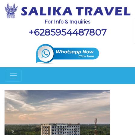
For Info & Inquiries
+6285954487807