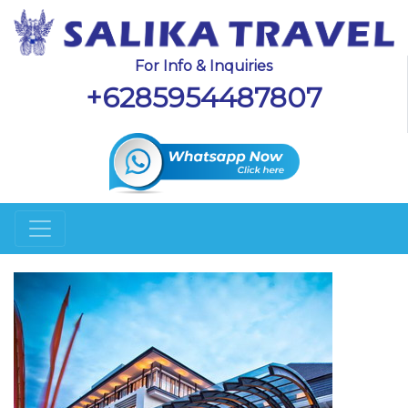
For Info & Inquiries
+6285954487807