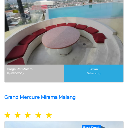
Harga Per Malam
Pesan
Rp.880.000,-
Sekarang
Grand Mercure Mirama Malang
Best Deals