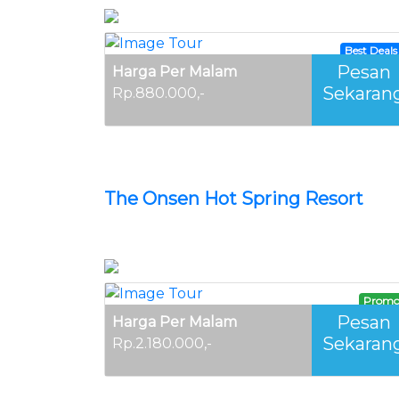
Best Deals
Pesan
Harga Per Malam
Sekaran
Rp.880.000,-
The Onsen Hot Spring Resort
Prom
Pesan
Harga Per Malam
Sekaran
Rp.2.180.000,-