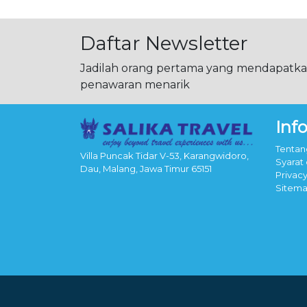
Daftar Newsletter
Jadilah orang pertama yang mendapatkan
penawaran menarik
Inf
Tentan
Villa Puncak Tidar V-53, Karangwidoro,
Syarat
Dau, Malang, Jawa Timur 65151
Privacy
Sitem