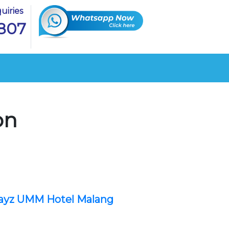
uiries
807
on
ayz UMM Hotel Malang