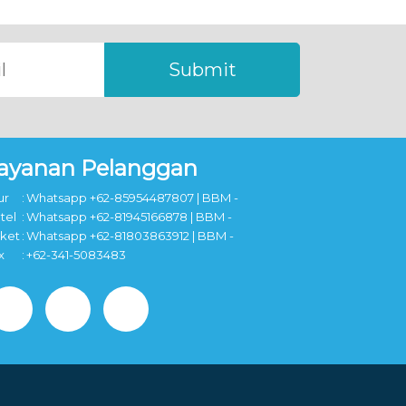
Submit
ayanan Pelanggan
ur
:
Whatsapp +62-85954487807 | BBM -
tel
:
Whatsapp +62-81945166878 | BBM -
cket
:
Whatsapp +62-81803863912 | BBM -
x
:
+62-341-5083483