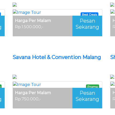
Best Deals
Pesan
Harga Per Malam
H
g
Sekarang
Rp.1.500.000,-
R
Savana Hotel & Convention Malang
S
o
Promo
Pesan
Harga Per Malam
H
g
Sekarang
Rp.750.000,-
R