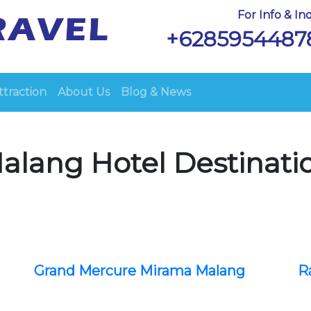
For Info & Inq
+6285954487
ttraction
About Us
Blog & News
alang Hotel Destinati
Grand Mercure Mirama Malang
R