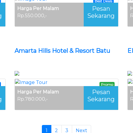
Best Deals
Pesan
Harga Per Malam
H
g
Sekarang
Rp.550.000,-
R
Amarta Hills Hotel & Resort Batu
E
Promo
Pesan
Harga Per Malam
H
g
Sekarang
Rp.780.000,-
R
1
(current)
2
3
Next