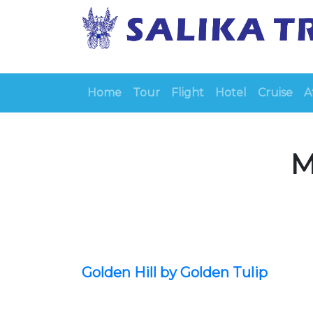
Home
Tour
Flight
Hotel
Cruise
A
M
Golden Hill by Golden Tulip