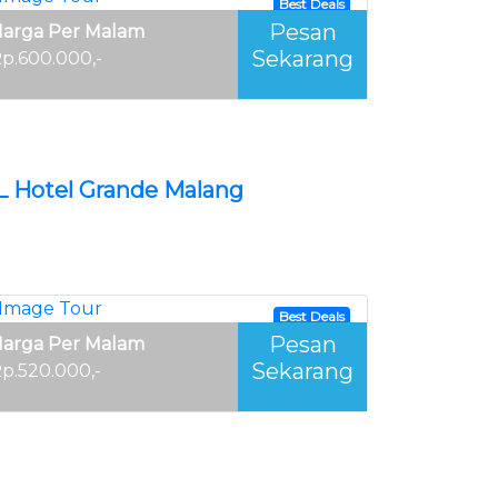
Best Deals
Pesan
arga Per Malam
Sekarang
p.600.000,-
L Hotel Grande Malang
Best Deals
Pesan
arga Per Malam
Sekarang
p.520.000,-