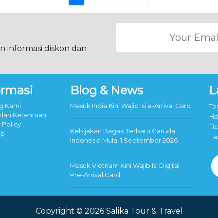
 informasi diskon dan
ormasi
Blog & News
L
g Kami
Masuk India Kini Wajib Isi e-Arrival Card
To
 dan Ketentuan
Ho
 Policy
Ti
Kebijakan Bagasi Terbaru Garuda
ap
Fa
Indonesia Mulai 1 September 2026
Masuk Vietnam Kini Wajib Isi Digital
Pre-Arrival Card
Copyright © 2026 Salika Tour & Travel