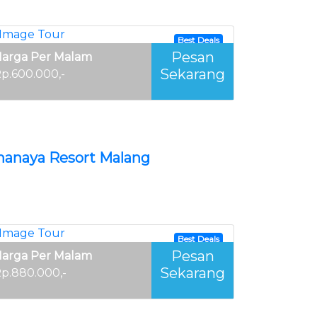
Best Deals
Pesan
arga Per Malam
Sekarang
p.600.000,-
hanaya Resort Malang
Best Deals
Pesan
arga Per Malam
Sekarang
p.880.000,-