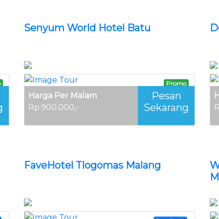
Senyum World Hotel Batu
D
o
Promo
Pesan
Harga Per Malam
H
g
Sekarang
Rp.900.000,-
R
FaveHotel Tlogomas Malang
W
M