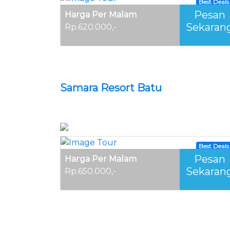
Best Deals
Pesan
Harga Per Malam
Sekaran
Rp.620.000,-
Samara Resort Batu
Best Deals
Pesan
Harga Per Malam
Sekaran
Rp.650.000,-