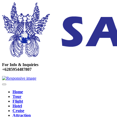
For Info & Inquiries
+6285954487807
Home
Tour
Flight
Hotel
Cruise
Attraction