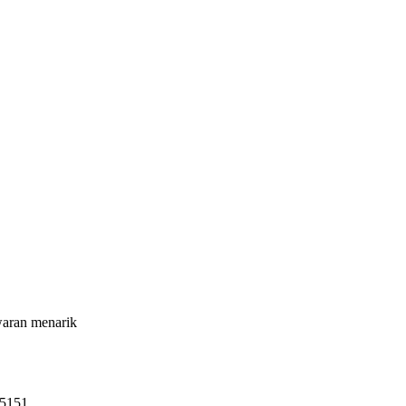
waran menarik
65151