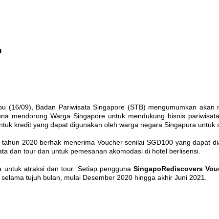
a
u (16/09), Badan Pariwisata Singapore (STB) mengumumkan akan m
una mendorong Warga Singapore untuk mendukung bisnis pariwisata n
ntuk kredit yang dapat digunakan oleh warga negara Singapura untuk
 tahun 2020 berhak menerima Voucher senilai SGD100 yang dapat diak
ta dan tour dan untuk pemesanan akomodasi di hotel berlisensi.
 untuk atraksi dan tour. Setiap pengguna
SingapoRediscovers Vo
selama tujuh bulan, mulai Desember 2020 hingga akhir Juni 2021.