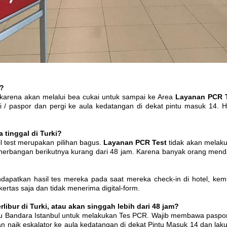
r?
 karena akan melalui bea cukai untuk sampai ke Area
Layanan
PCR
/ paspor dan pergi ke aula kedatangan di dekat pintu masuk 14.
H
 tinggal di Turki?
 test merupakan pilihan bagus.
Layanan
PCR
Test
tidak akan melaku
nerbangan berikutnya kurang dari 48 jam. Karena banyak orang menda
endapatkan hasil tes mereka pada saat mereka check-in di hotel, k
ertas saja dan tidak menerima digital-form.
ibur di Turki, atau akan singgah lebih dari 48 jam?
uju Bandara Istanbul untuk melakukan Tes PCR. Wajib membawa pasp
n naik eskalator ke aula kedatangan di dekat Pintu Masuk 14 dan la