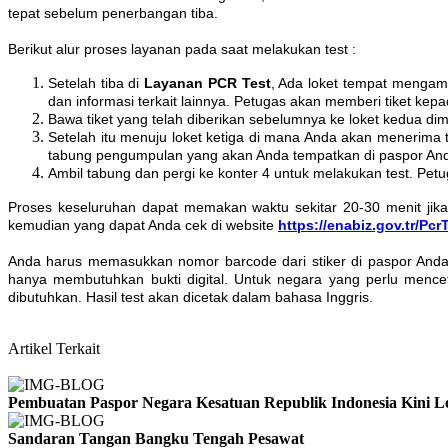
tepat sebelum penerbangan tiba.
Berikut alur proses layanan pada saat melakukan test :
Setelah tiba di
Layanan
PCR
Test
, Ada loket tempat mengam
dan informasi terkait lainnya. Petugas akan memberi tiket kep
Bawa tiket yang telah diberikan sebelumnya ke loket kedua d
Setelah itu menuju loket ketiga di mana Anda akan menerima
tabung pengumpulan yang akan Anda tempatkan di paspor An
Ambil tabung dan pergi ke konter 4 untuk melakukan test. P
Proses keseluruhan dapat memakan waktu sekitar 20-30 menit jika
kemudian yang dapat Anda cek di website
https://enabiz.gov.tr/Pc
Anda harus memasukkan nomor barcode dari stiker di paspor Anda,
hanya membutuhkan bukti digital. Untuk negara yang perlu menc
dibutuhkan. Hasil test akan dicetak dalam bahasa Inggris.
Artikel Terkait
Pembuatan Paspor Negara Kesatuan Republik Indonesia Kini 
Sandaran Tangan Bangku Tengah Pesawat