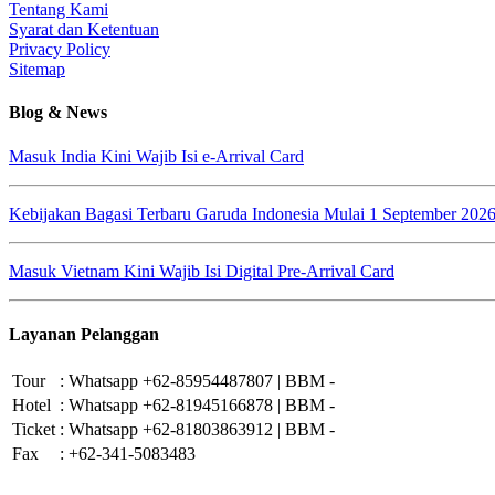
Tentang Kami
Syarat dan Ketentuan
Privacy Policy
Sitemap
Blog & News
Masuk India Kini Wajib Isi e-Arrival Card
Kebijakan Bagasi Terbaru Garuda Indonesia Mulai 1 September 202
Masuk Vietnam Kini Wajib Isi Digital Pre-Arrival Card
Layanan Pelanggan
Tour
:
Whatsapp +62-85954487807 | BBM -
Hotel
:
Whatsapp +62-81945166878 | BBM -
Ticket
:
Whatsapp +62-81803863912 | BBM -
Fax
:
+62-341-5083483