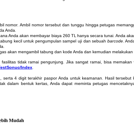
bil nomor. Ambil nomor tersebut dan tunggu hingga petugas memangg
ada Anda.
imana Anda akan membayar biaya 260 TL hanya secara tunai. Anda akan
 tabung kecil untuk pengumpulan sampel uji dan sebuah
barcode
. And
da.
etugas akan mengambil tabung dan kode Anda dan kemudian melakukan
 fasilitas tidak ramai pengunjung. Jika sangat ramai, bisa memaka
rTestSonuc/Index
.
 serta 4 digit terakhir paspor Anda untuk keamanan. Hasil terseb
etak dalam bentuk kertas, Anda dapat meminta petugas mencetaknya
Lebih Mudah