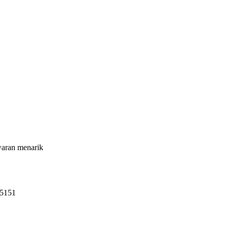
waran menarik
65151