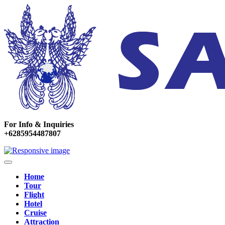
For Info & Inquiries
+6285954487807
Home
Tour
Flight
Hotel
Cruise
Attraction