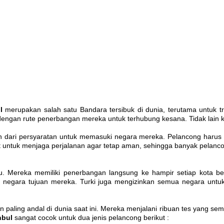
ul
merupakan salah satu Bandara tersibuk di dunia, terutama untuk tr
dengan rute penerbangan mereka untuk terhubung kesana. Tidak lain 
n dari persyaratan untuk memasuki negara mereka. Pelancong harus m
ut untuk menjaga perjalanan agar tetap aman, sehingga banyak pelanc
u. Mereka memiliki penerbangan langsung ke hampir setiap kota bes
 negara tujuan mereka. Turki juga mengizinkan semua negara untuk b
n paling andal di dunia saat ini. Mereka menjalani ribuan tes yang s
nbul
sangat cocok untuk dua jenis pelancong berikut :